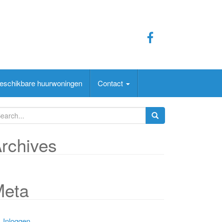
eschikbare huurwoningen
Contact
rchives
Meta
Inloggen