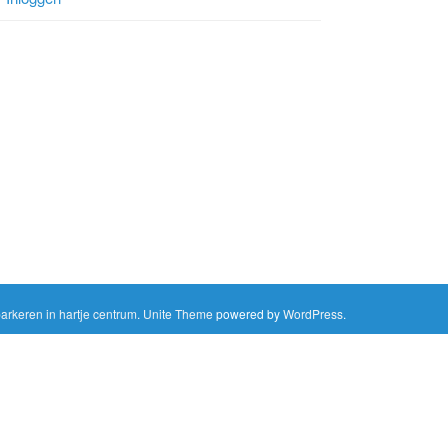
rkeren in hartje centrum
.
Unite Theme
powered by
WordPress
.