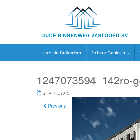
Huren in Rotterdam
Te huur Centrum
1247073594_142ro-g
24 APRIL 2015
Previous