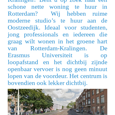
g
schone nette woning te huur in
a
Rotterdam? Wij hebben ruime
t
moderne studio’s te huur aan de
i
Oostzeedijk. Ideaal voor studenten,
o
jong professionals en iedereen die
n
graag wilt wonen in het groene hart
van Rotterdam-Kralingen. De
Erasmus Universiteit is op
loopafstand en het dichtbij zijnde
openbaar vervoer is nog geen minuut
lopen van de voordeur. Het centrum is
bovendien ook lekker dichtbij.