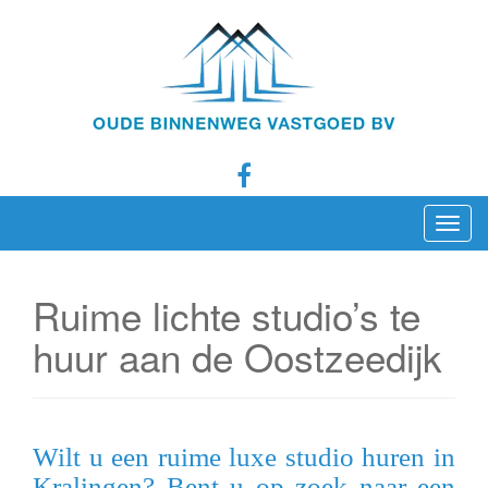
T
o
g
Ruime lichte studio’s te
g
l
huur aan de Oostzeedijk
e
n
a
v
Wilt u een ruime luxe studio huren in
i
Kralingen? Bent u op zoek naar een