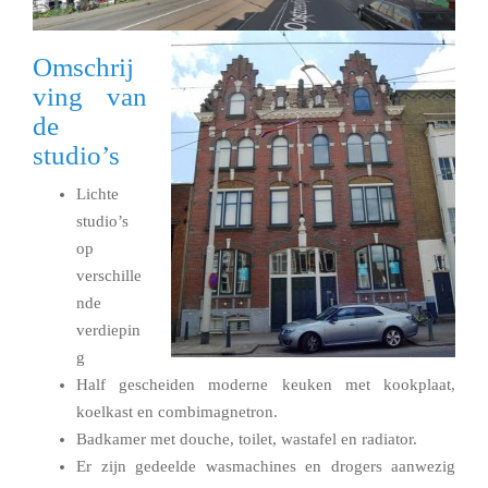
Omschrij
ving van
de
studio’s
Lichte
studio’s
op
verschille
nde
verdiepin
g
Half gescheiden moderne keuken met kookplaat,
koelkast en combimagnetron.
Badkamer met douche, toilet, wastafel en radiator.
Er zijn gedeelde wasmachines en drogers aanwezig