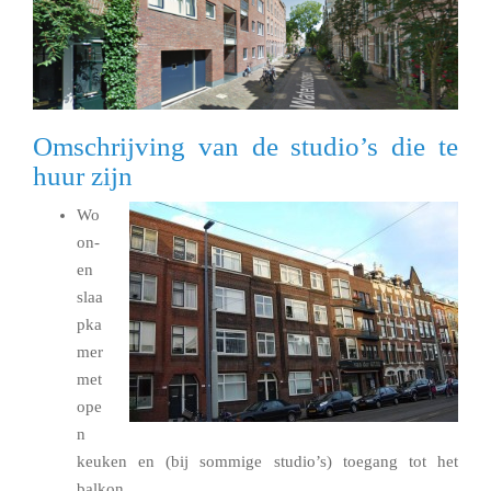
Omschrijving van de studio’s die te
huur zijn
Wo
on-
en
slaa
pka
mer
met
ope
n
keuken en (bij sommige studio’s) toegang tot het
balkon