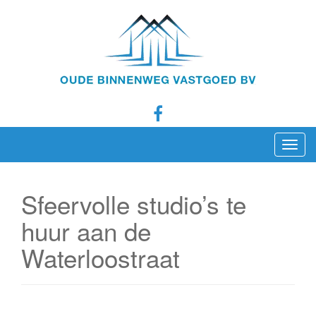
T
o
g
Sfeervolle studio’s te
g
l
huur aan de
e
Waterloostraat
n
a
v
i