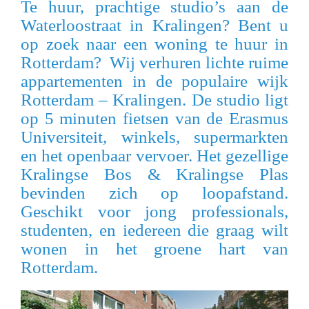
Te huur, prachtige studio’s aan de
g
Waterloostraat in Kralingen? Bent u
a
op zoek naar een woning te huur in
t
i
Rotterdam? Wij verhuren lichte ruime
o
appartementen in de populaire wijk
n
Rotterdam – Kralingen. De studio ligt
op 5 minuten fietsen van de Erasmus
Universiteit, winkels, supermarkten
en het openbaar vervoer. Het gezellige
Kralingse Bos & Kralingse Plas
bevinden zich op loopafstand.
Geschikt voor jong professionals,
studenten, en iedereen die graag wilt
wonen in het groene hart van
Rotterdam.