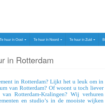
Te huur in Oost
Te huur in Noord
Te huur in Zuid
B
r in Rotterdam
ement in Rotterdam? Lijkt het u leuk om in
trum van Rotterdam? Of woont u toch liever
t van Rotterdam-Kralingen? Wij verhuren
tementen en studio’s in de mooiste wijken