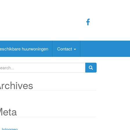
eschikbare huurwoningen
Contact
rchives
Meta
Inloggen