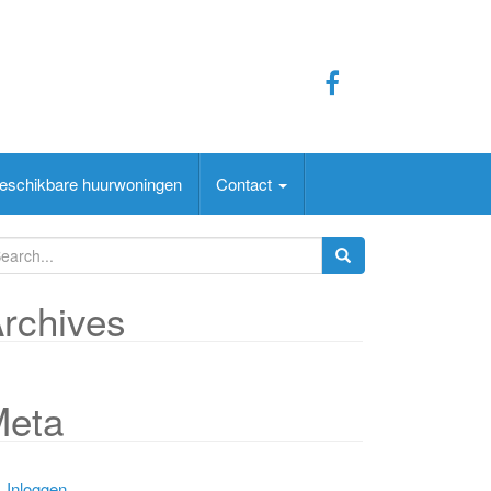
eschikbare huurwoningen
Contact
rchives
Meta
Inloggen