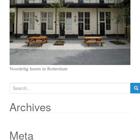
g
a
t
i
o
n
Voordelig huren in Rotterdam
S
e
a
Archives
r
c
h
Meta
f