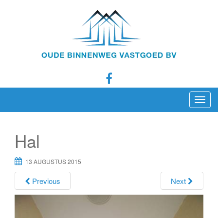
T
o
g
Hal
g
l
13 AUGUSTUS 2015
e
n
Previous
Next
a
v
i