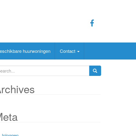
eschikbare huurwoningen
Contact
rchives
Meta
Inloggen