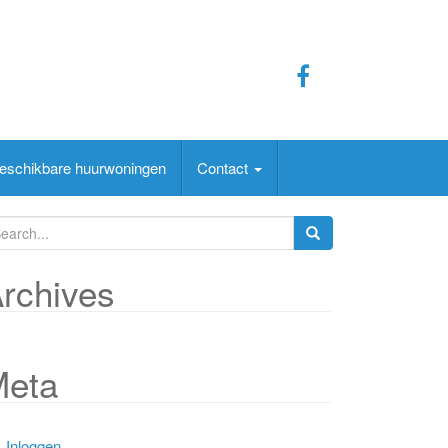
eschikbare huurwoningen
Contact
rchives
Meta
Inloggen