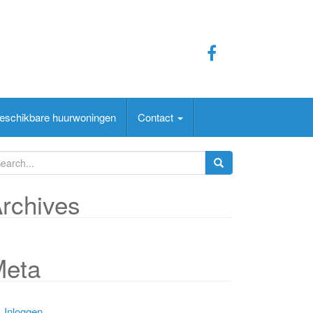
eschikbare huurwoningen
Contact
rchives
Meta
Inloggen