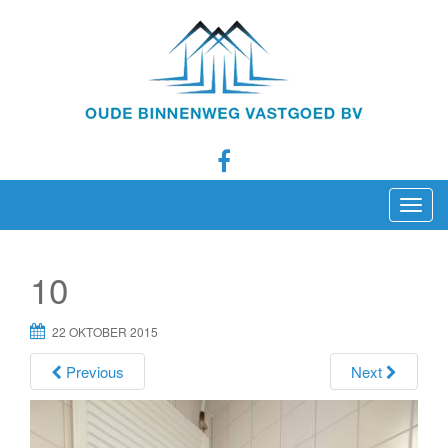
T
o
g
10
g
l
22 OKTOBER 2015
e
n
Previous
Next
a
v
i