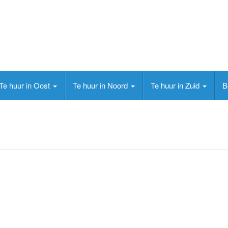
Te huur in Oost
Te huur in Noord
Te huur in Zuid
B