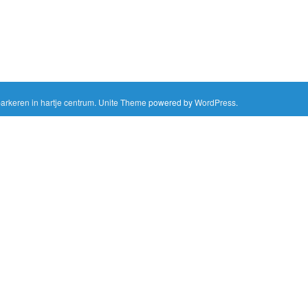
rkeren in hartje centrum
.
Unite Theme
powered by
WordPress
.